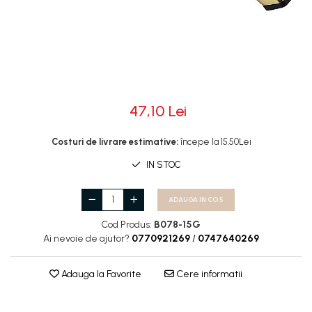
Rotile
Rotile Cauciucate
Rotile Necauciucate
Altele
47,10 Lei
Costuri de livrare estimative:
începe la 15.50Lei
IN STOC
ADAUGA IN COS
Cod Produs:
B078-15G
Ai nevoie de ajutor?
0770921269
/
0747640269
Adauga la Favorite
Cere informatii