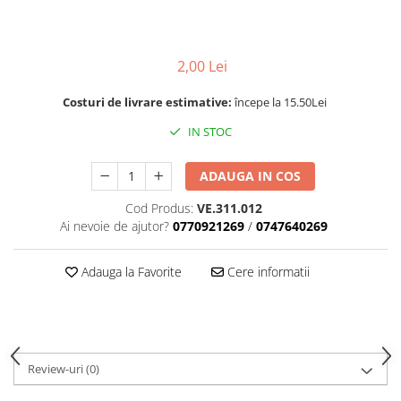
Rotile
Rotile Cauciucate
Rotile Necauciucate
2,00 Lei
Altele
Costuri de livrare estimative:
începe la 15.50Lei
IN STOC
ADAUGA IN COS
Cod Produs:
VE.311.012
Ai nevoie de ajutor?
0770921269
/
0747640269
Adauga la Favorite
Cere informatii
Review-uri
(0)