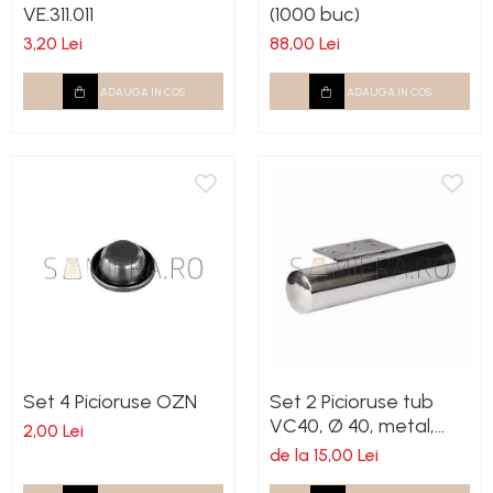
VE.311.011
(1000 buc)
3,20 Lei
88,00 Lei
ADAUGA IN COS
ADAUGA IN COS
Set 4 Picioruse OZN
Set 2 Picioruse tub
VC40, Ø 40, metal,
2,00 Lei
crom
de la 15,00 Lei