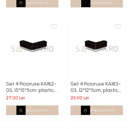
ADAUGA IN COS
VEZI VARIANTE
Set 4 Picioruse KA182-
Set 4 Picioruse KA183-
03, 15*15*5cm, plastic,
03, 12*12*5cm, plastic,
venghe
venghe
27,00 Lei
25,00 Lei
ADAUGA IN COS
ADAUGA IN COS