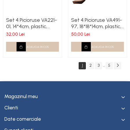
Set 4 Picioruse VA221-
Set 4 Picioruse VA491-
01, 14*4cm, plastic,
97, 18*18*14cm, plastic,
crom
nuc mat
32,00 Lei
50,00 Lei
ADAUGA IN COS
ADAUGA IN COS
1
2
3
5
...
Magazinul meu
Clienti
Date comerciale