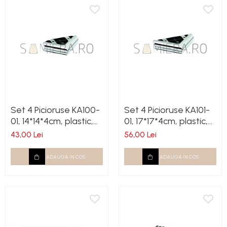
Set 4 Picioruse KA100-
Set 4 Picioruse KA101-
01, 14*14*4cm, plastic,
01, 17*17*4cm, plastic,
crom
crom
43,00 Lei
56,00 Lei
ADAUGA IN COS
ADAUGA IN COS