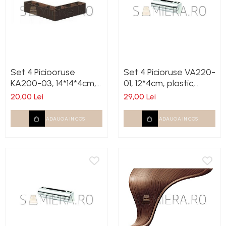
Set 4 Piciooruse
Set 4 Picioruse VA220-
KA200-03, 14*14*4cm,
01, 12*4cm, plastic,
plastic, venghe
crom
20,00 Lei
29,00 Lei
ADAUGA IN COS
ADAUGA IN COS