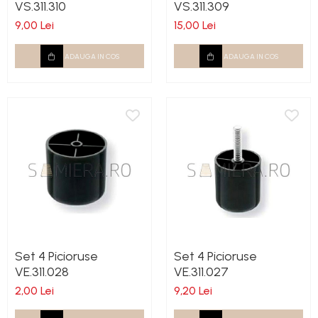
VS.311.310
VS.311.309
Rotile
9,00 Lei
15,00 Lei
Rotile Cauciucate
ADAUGA IN COS
ADAUGA IN COS
Rotile Necauciucate
Altele
Set 4 Picioruse
Set 4 Picioruse
VE.311.028
VE.311.027
2,00 Lei
9,20 Lei