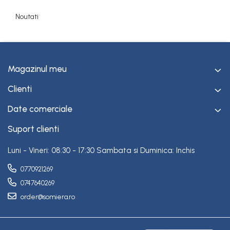
Rotile
Noutati
Rotile Cauciucate
Rotile Necauciucate
Altele
Magazinul meu
Clienti
Date comerciale
Suport clienti
Luni - Vineri: 08:30 - 17:30 Sambata si Duminica: Inchis
0770921269
0747640269
order@somiera.ro