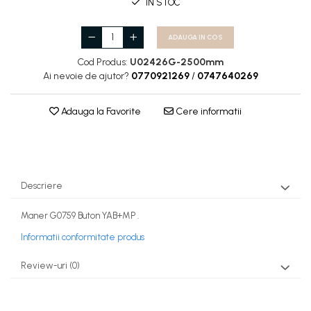
IN STOC
ADAUGA IN COS
Cod Produs:
U02426G-2500mm
Ai nevoie de ajutor?
0770921269
/
0747640269
Adauga la Favorite
Cere informatii
Descriere
Maner G0759 Buton YAB+MP .
Informatii conformitate produs
Review-uri
(0)