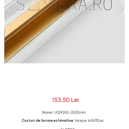
Rotile
Rotile Cauciucate
Rotile Necauciucate
Altele
153,50 Lei
Maner U02426G-2500mm .
Costuri de livrare estimative:
începe la 16.90Lei