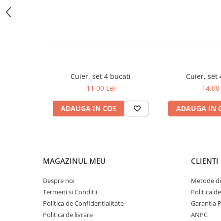
Glisiere
Balamale
Console
Pistoane
Alte Accesorii
Cuier, set 4 bucati
Cuier, set 
Sisteme rabatare
11,00 Lei
14,00 
Mecanisme
ADAUGA IN COS
ADAUGA IN 
Manere
Cuiere
Unelte
Unelte Pneumatice
MAGAZINUL MEU
CLIENTI
Unelte de mana
Pistoale de vopsit
Despre noi
Metode de
Termeni si Conditii
Politica d
Presa pentru nasturi
Politica de Confidentialitate
Garantia 
Cuple rapide
Politica de livrare
ANPC