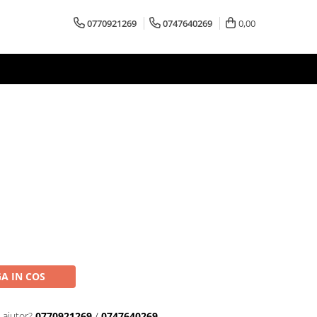
0770921269
0747640269
0,00
A IN COS
 ajutor?
0770921269
/
0747640269