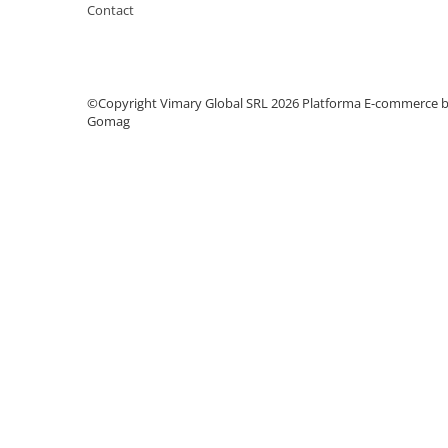
Capse Metalice
Contact
Capse Tapiterie Seria 80 (Tip 380)
Capse Tamplarie Seria 100 (Tip 14)
Capse Tip 92
©Copyright Vimary Global SRL 2026
Platforma E-commerce 
Gomag
Articole ambalare
Adezivi si benzi adezive
Compresoare