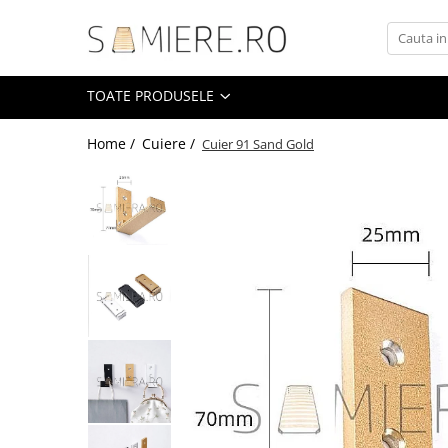
Toate Produsele
TOATE PRODUSELE
Somiere
Somiere Metalice Standard
Home /
Cuiere /
Cuier 91 Sand Gold
Somiere Metalice Premium
Somiere Metalice LUX
Somiere Metalice Royal
Somiere Demontabile
Accesorii
Accesorii tapiterie
Arcuri sinusoidale / Clipsuri
Balamale / Conexiuni
Banda velcro
Brate lemn / Accesorii