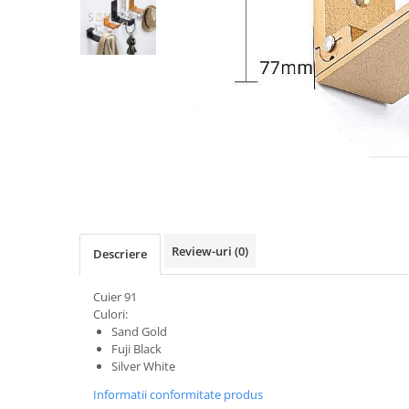
Chinga
Fermoar / Glisoare
Cuie decorative
Matrice, nasturi tapiterie
Nasturi
Nasturi sticla
Nasturi plastic
Picioare
Rotile
Review-uri
(0)
Descriere
Rotile Cauciucate
Rotile Necauciucate
Cuier 91
Altele
Culori:
Sand Gold
Accesorii mobilier
Fuji Black
Picioruse Mobila
Silver White
Rotile Mobila
Informatii conformitate produs