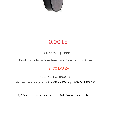
Rotile
Rotile Cauciucate
Rotile Necauciucate
Altele
10,00 Lei
Cuier 89 Fuji Black
Costuri de livrare estimative:
începe la 15.50Lei
STOC EPUIZAT
Cod Produs:
89MBK
Ai nevoie de ajutor?
0770921269
/
0747640269
Adauga la Favorite
Cere informatii