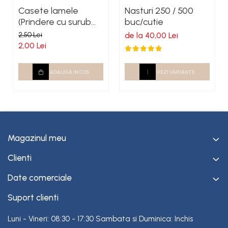
Casete lamele
Nasturi 250 / 500
(Prindere cu surub
buc/cutie
autoforant)
2,50 Lei
de la 40,00 Lei
2,00 Lei
ADAUGA IN COS
VEZI VARIANTE
Magazinul meu
Clienti
Date comerciale
Suport clienti
Luni - Vineri: 08:30 - 17:30 Sambata si Duminica: Inchis