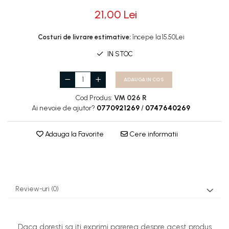
21,00 Lei
Rotile
Rotile Cauciucate
Costuri de livrare estimative:
începe la 15.50Lei
Rotile Necauciucate
IN STOC
Altele
ADAUGA IN COS
Cod Produs:
VM 026 R
Ai nevoie de ajutor?
0770921269
/
0747640269
Adauga la Favorite
Cere informatii
Review-uri
(0)
Daca doresti sa iti exprimi parerea despre acest produs