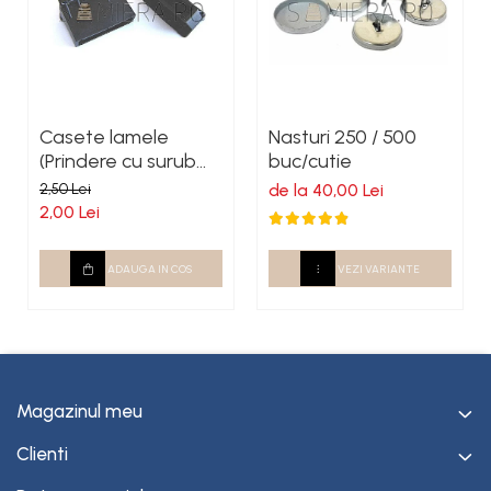
Casete lamele
Nasturi 250 / 500
(Prindere cu surub
buc/cutie
autoforant)
2,50 Lei
de la 40,00 Lei
2,00 Lei
ADAUGA IN COS
VEZI VARIANTE
Magazinul meu
Clienti