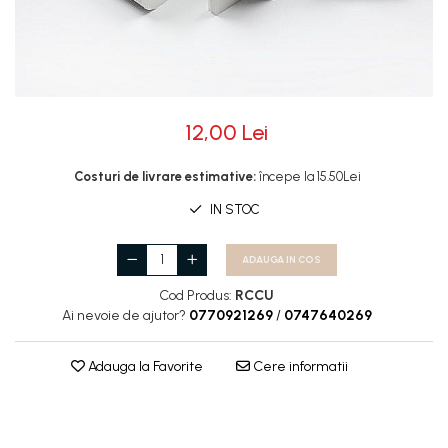
Rotile
Rotile Cauciucate
Rotile Necauciucate
Altele
12,00 Lei
Costuri de livrare estimative:
începe la 15.50Lei
IN STOC
ADAUGA IN COS
Cod Produs:
RCCU
Ai nevoie de ajutor?
0770921269
/
0747640269
Adauga la Favorite
Cere informatii