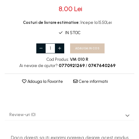
8,00 Lei
Rotile
Rotile Cauciucate
Costuri de livrare estimative:
începe la 15.50Lei
Rotile Necauciucate
IN STOC
Altele
ADAUGA IN COS
Cod Produs:
VM 010 R
Ai nevoie de ajutor?
0770921269
/
0747640269
Adauga la Favorite
Cere informatii
Review-uri
(0)
Daca doresti sa iti exprimi parerea despre acest produs