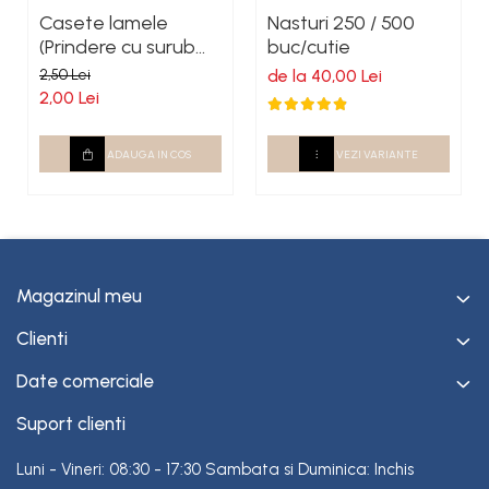
Casete lamele
Nasturi 250 / 500
(Prindere cu surub
buc/cutie
autoforant)
2,50 Lei
de la 40,00 Lei
2,00 Lei
ADAUGA IN COS
VEZI VARIANTE
Magazinul meu
Clienti
Date comerciale
Suport clienti
Luni - Vineri: 08:30 - 17:30 Sambata si Duminica: Inchis