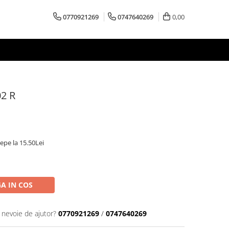
0770921269
0747640269
0,00
02 R
cepe la 15.50Lei
A IN COS
i nevoie de ajutor?
0770921269
/
0747640269