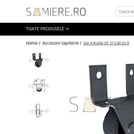
Toate Produsele
TOATE PRODUSELE
Somiere
Somiere Metalice Standard
Home /
Accesorii tapiterie /
Set 4 Rotile VE 313.40.02 R
Somiere Metalice Premium
Somiere Metalice LUX
Somiere Metalice Royal
Somiere Demontabile
Accesorii
Accesorii tapiterie
Arcuri sinusoidale / Clipsuri
Balamale / Conexiuni
Banda velcro
Brate lemn / Accesorii