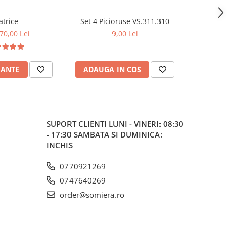
trice
Set 4 Picioruse VS.311.310
Set 4 Pi
 70,00 Lei
9,00 Lei
IANTE
ADAUGA IN COS
ADAUG
SUPORT CLIENTI
LUNI - VINERI: 08:30
- 17:30 SAMBATA SI DUMINICA:
INCHIS
0770921269
0747640269
order@somiera.ro