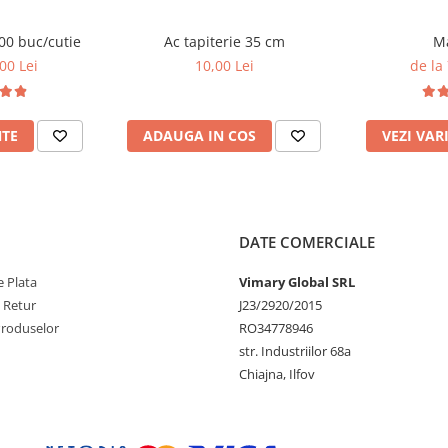
500 buc/cutie
Ac tapiterie 35 cm
Ma
00 Lei
10,00 Lei
de la
NTE
ADAUGA IN COS
VEZI VAR
DATE COMERCIALE
 Plata
Vimary Global SRL
e Retur
J23/2920/2015
Produselor
RO34778946
str. Industriilor 68a
Chiajna, Ilfov