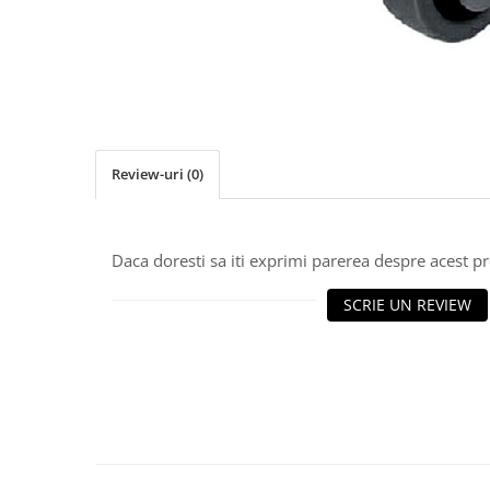
Chinga
Fermoar / Glisoare
Cuie decorative
Matrice, nasturi tapiterie
Nasturi
Review-uri
(0)
Nasturi sticla
Nasturi plastic
Picioare
Daca doresti sa iti exprimi parerea despre acest 
Rotile
SCRIE UN REVIEW
Rotile Cauciucate
Rotile Necauciucate
Altele
Accesorii mobilier
Picioruse Mobila
Rotile Mobila