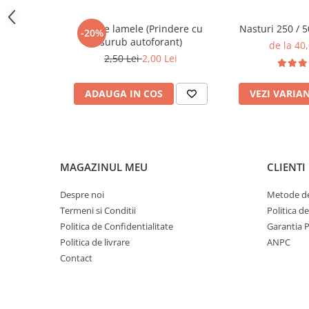
Glisiere
Casete lamele (Prindere cu
Nasturi 250 / 
Balamale
-20%
surub autoforant)
de la 40,
Console
2,50 Lei
2,00 Lei
Pistoane
ADAUGA IN COS
VEZI VARIA
Alte Accesorii
Sisteme rabatare
Mecanisme
Manere
MAGAZINUL MEU
CLIENTI
Cuiere
Unelte
Despre noi
Metode de
Unelte Pneumatice
Termeni si Conditii
Politica d
Politica de Confidentialitate
Garantia 
Unelte de mana
Politica de livrare
ANPC
Pistoale de vopsit
Contact
Presa pentru nasturi
Cuple rapide