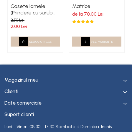
Casete lamele
Matrice
(Prindere cu surub
de la 70,00 Lei
autoforant)
2,50 Lei
2,00 Lei
ADAUGA IN COS
VEZI VARIANTE
Magazinul meu
Clienti
Date comerciale
Suport clienti
Luni - Vineri: 08:30 - 17:30 Sambata si Duminica: Inchis