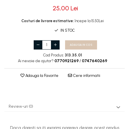
25,00 Lei
Rotile
Rotile Cauciucate
Costuri de livrare estimative:
începe la 15.50Lei
Rotile Necauciucate
IN STOC
Altele
ADAUGA IN COS
Cod Produs:
313.35.01
Ai nevoie de ajutor?
0770921269
/
0747640269
Adauga la Favorite
Cere informatii
Review-uri
(0)
Daca doresti sa iti exprimi parerea despre acest produs