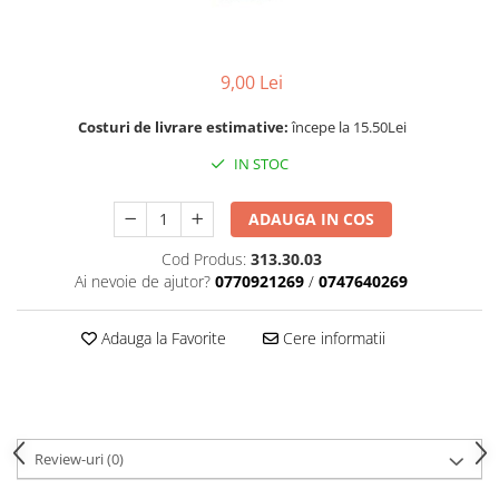
Rotile
Rotile Cauciucate
Rotile Necauciucate
9,00 Lei
Altele
Costuri de livrare estimative:
începe la 15.50Lei
IN STOC
ADAUGA IN COS
Cod Produs:
313.30.03
Ai nevoie de ajutor?
0770921269
/
0747640269
Adauga la Favorite
Cere informatii
Review-uri
(0)