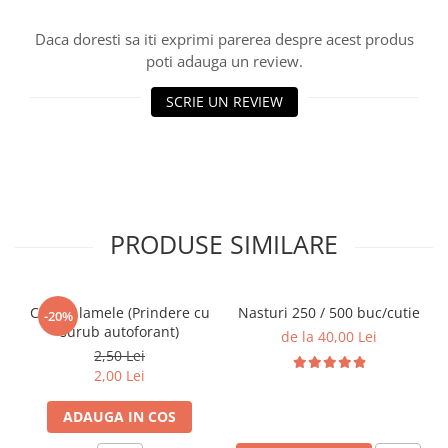
Daca doresti sa iti exprimi parerea despre acest produs
poti adauga un review.
SCRIE UN REVIEW
PRODUSE SIMILARE
Casete lamele (Prindere cu
Nasturi 250 / 500 buc/cutie
-20%
surub autoforant)
de la 40,00 Lei
2,50 Lei
2,00 Lei
ADAUGA IN COS