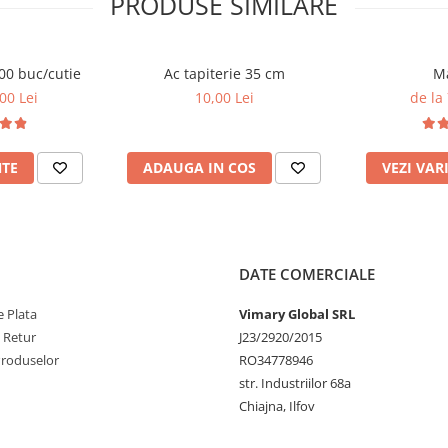
PRODUSE SIMILARE
500 buc/cutie
Ac tapiterie 35 cm
Ma
00 Lei
10,00 Lei
de la
NTE
ADAUGA IN COS
VEZI VAR
DATE COMERCIALE
 Plata
Vimary Global SRL
e Retur
J23/2920/2015
Produselor
RO34778946
str. Industriilor 68a
Chiajna, Ilfov