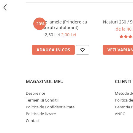
Glisiere
Balamale
Casete lamele (Prindere cu
Nasturi 250 / 
Console
-20%
surub autoforant)
de la 40,
Pistoane
2,50 Lei
2,00 Lei
Alte Accesorii
ADAUGA IN COS
VEZI VARIA
Sisteme rabatare
Mecanisme
Manere
Cuiere
Unelte
MAGAZINUL MEU
CLIENTI
Unelte Pneumatice
Despre noi
Metode de
Unelte de mana
Termeni si Conditii
Politica d
Pistoale de vopsit
Politica de Confidentialitate
Garantia 
Politica de livrare
ANPC
Presa pentru nasturi
Contact
Cuple rapide