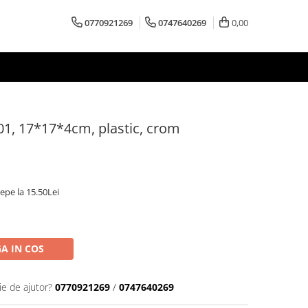
0770921269
0747640269
0,00
01, 17*17*4cm, plastic, crom
cepe la 15.50Lei
A IN COS
ie de ajutor?
0770921269
/
0747640269