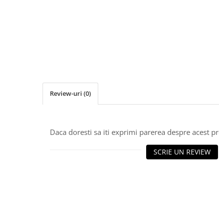
Chinga
Fermoar / Glisoare
Cuie decorative
Matrice, nasturi tapiterie
Nasturi
Nasturi sticla
Review-uri
(0)
Nasturi plastic
Picioare
Rotile
Daca doresti sa iti exprimi parerea despre acest 
Rotile Cauciucate
SCRIE UN REVIEW
Rotile Necauciucate
Altele
Accesorii mobilier
Picioruse Mobila
Rotile Mobila