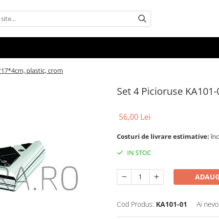
*17*4cm, plastic, crom
Set 4 Picioruse KA101-
56,00 Lei
Costuri de livrare estimative:
în
IN STOC
ADAUG
Cod Produs:
KA101-01
Ai nevo