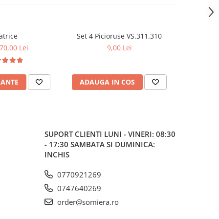
trice
Set 4 Picioruse VS.311.310
Set 4 Pi
 70,00 Lei
9,00 Lei
IANTE
ADAUGA IN COS
ADAUG
SUPORT CLIENTI
LUNI - VINERI: 08:30
- 17:30 SAMBATA SI DUMINICA:
INCHIS
0770921269
0747640269
order@somiera.ro