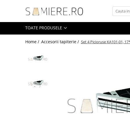
Toate Produsele
TOATE PRODUSELE
Somiere
Somiere Metalice Standard
Home /
Accesorii tapiterie /
Set 4 Picioruse KA101-01, 17
Somiere Metalice Premium
Somiere Metalice LUX
Somiere Metalice Royal
Somiere Demontabile
Accesorii
Accesorii tapiterie
Arcuri sinusoidale / Clipsuri
Balamale / Conexiuni
Banda velcro
Brate lemn / Accesorii