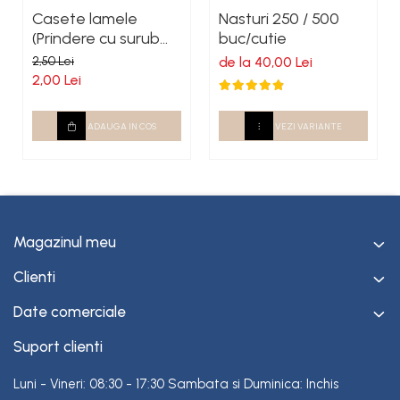
Casete lamele
Nasturi 250 / 500
(Prindere cu surub
buc/cutie
autoforant)
2,50 Lei
de la 40,00 Lei
2,00 Lei
ADAUGA IN COS
VEZI VARIANTE
Magazinul meu
Clienti
Date comerciale
Suport clienti
Luni - Vineri: 08:30 - 17:30 Sambata si Duminica: Inchis