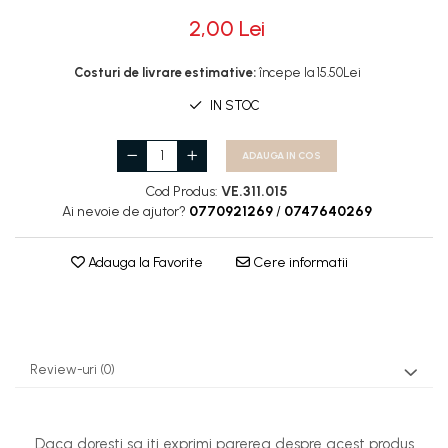
2,00 Lei
Rotile
Rotile Cauciucate
Costuri de livrare estimative:
începe la 15.50Lei
Rotile Necauciucate
IN STOC
Altele
ADAUGA IN COS
Cod Produs:
VE.311.015
Ai nevoie de ajutor?
0770921269
/
0747640269
Adauga la Favorite
Cere informatii
Review-uri
(0)
Daca doresti sa iti exprimi parerea despre acest produs