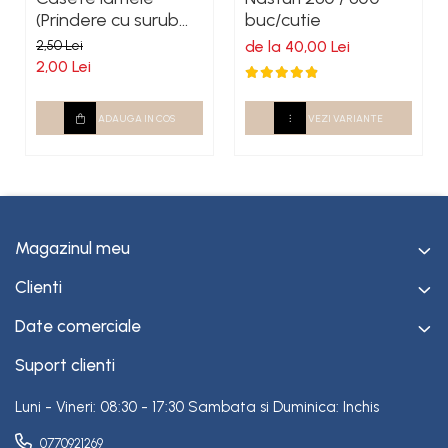
(Prindere cu surub
buc/cutie
autoforant)
2,50 Lei
de la 40,00 Lei
2,00 Lei
ADAUGA IN COS
VEZI VARIANTE
Magazinul meu
Clienti
Date comerciale
Suport clienti
Luni - Vineri: 08:30 - 17:30 Sambata si Duminica: Inchis
0770921269