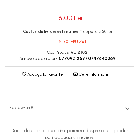
Rotile
6,00 Lei
Rotile Cauciucate
Rotile Necauciucate
Costuri de livrare estimative:
începe la 15.50Lei
Altele
STOC EPUIZAT
Cod Produs:
VE12102
Ai nevoie de ajutor?
0770921269
/
0747640269
Adauga la Favorite
Cere informatii
Review-uri
(0)
Daca doresti sa iti exprimi parerea despre acest produs
poti adauga un review.