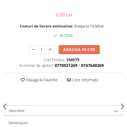
Rotile
Rotile Cauciucate
6,00 Lei
Rotile Necauciucate
Costuri de livrare estimative:
începe la 15.50Lei
Altele
IN STOC
ADAUGA IN COS
Cod Produs:
VM079
Ai nevoie de ajutor?
0770921269
/
0747640269
Adauga la Favorite
Cere informatii
Descriere
Dimensiuni: