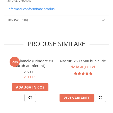
40 x 96 x 36mm
Informatii conformitate produs
Review-uri
(0)
PRODUSE SIMILARE
Casete lamele (Prindere cu
Nasturi 250 / 500 buc/cutie
-20%
surub autoforant)
de la 40,00 Lei
2,50 Lei
2,00 Lei
ADAUGA IN COS
VEZI VARIANTE