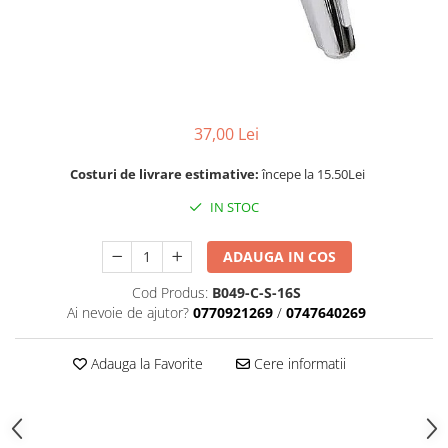
Rotile
Rotile Cauciucate
Rotile Necauciucate
Altele
37,00 Lei
Costuri de livrare estimative:
începe la 15.50Lei
IN STOC
ADAUGA IN COS
Cod Produs:
B049-C-S-16S
Ai nevoie de ajutor?
0770921269
/
0747640269
Adauga la Favorite
Cere informatii