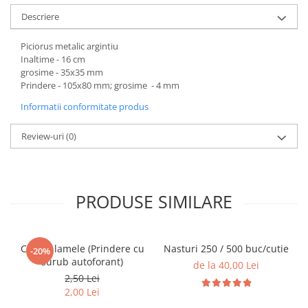
Descriere
Piciorus metalic argintiu
Inaltime - 16 cm
grosime - 35x35 mm
Prindere - 105x80 mm; grosime - 4 mm
Informatii conformitate produs
Review-uri
(0)
PRODUSE SIMILARE
Casete lamele (Prindere cu
Nasturi 250 / 500 buc/cutie
-20%
surub autoforant)
de la 40,00 Lei
2,50 Lei
2,00 Lei