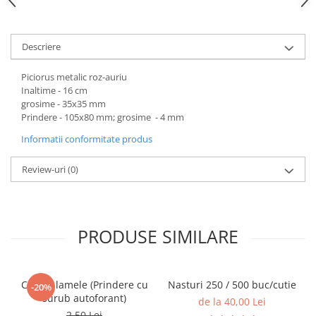
Descriere
Piciorus metalic roz-auriu
Inaltime - 16 cm
grosime - 35x35 mm
Prindere - 105x80 mm; grosime - 4 mm
Informatii conformitate produs
Review-uri
(0)
PRODUSE SIMILARE
Casete lamele (Prindere cu
Nasturi 250 / 500 buc/cutie
-20%
surub autoforant)
de la 40,00 Lei
2,50 Lei