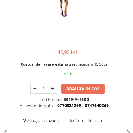
Rotile
Rotile Cauciucate
Rotile Necauciucate
Altele
45,90 Lei
Costuri de livrare estimative:
începe la 15.50Lei
IN STOC
ADAUGA IN COS
Cod Produs:
B049-A-16RG
Ai nevoie de ajutor?
0770921269
/
0747640269
Adauga la Favorite
Cere informatii