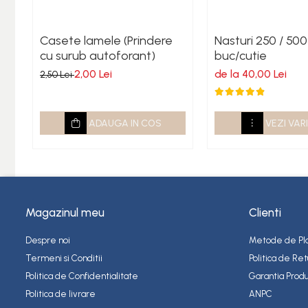
Presa pentru nasturi
Cuple rapide
Casete lamele (Prindere
Nasturi 250 / 500
Capse Metalice
cu surub autoforant)
buc/cutie
Capse Tapiterie Seria 80 (Tip
2,00 Lei
de la 40,00 Lei
2,50 Lei
380)
Capse Tamplarie Seria 100 (Tip
14)
ADAUGA IN COS
VEZI VAR
Capse Tip 92
Articole ambalare
Adezivi si benzi adezive
Compresoare
Magazinul meu
Clienti
Despre noi
Metode de Pl
Termeni si Conditii
Politica de Ret
Politica de Confidentialitate
Garantia Produ
Politica de livrare
ANPC