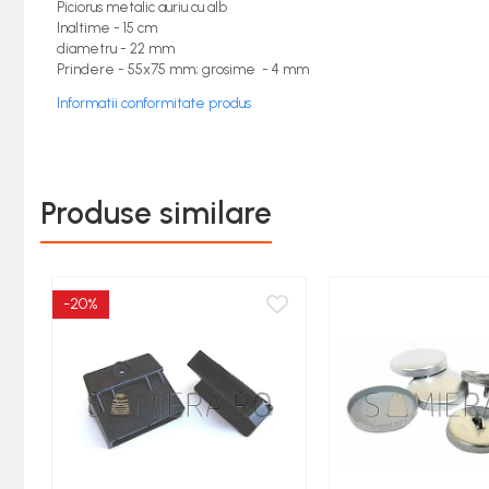
Piciorus metalic auriu cu alb
Rotile Mobila
Inaltime - 15 cm
diametru - 22 mm
Glisiere
Prindere - 55x75 mm; grosime - 4 mm
Balamale
Informatii conformitate produs
Console
Pistoane
Alte Accesorii
Produse similare
Sisteme rabatare
Mecanisme
Manere
-20%
Cuiere
Unelte
Unelte Pneumatice
Unelte de mana
Pistoale de vopsit