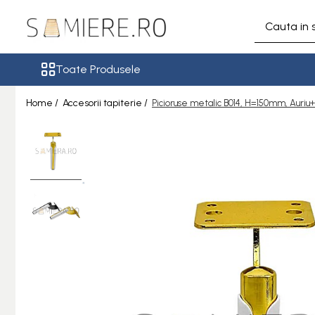
Toate Produsele
Toate Produsele
Somiere
Somiere Metalice Standard
Home /
Accesorii tapiterie /
Picioruse metalic B014, H=150mm, Auriu
Somiere Metalice Premium
Somiere Metalice LUX
Somiere Metalice Royal
Somiere Demontabile
Accesorii
Accesorii tapiterie
Arcuri sinusoidale / Clipsuri
Balamale / Conexiuni
Banda velcro