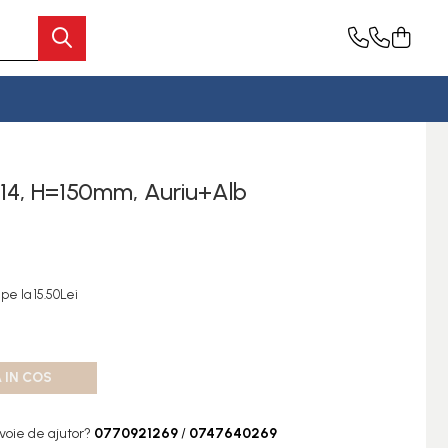
014, H=150mm, Auriu+Alb
pe la 15.50Lei
 IN COS
voie de ajutor?
0770921269
/
0747640269