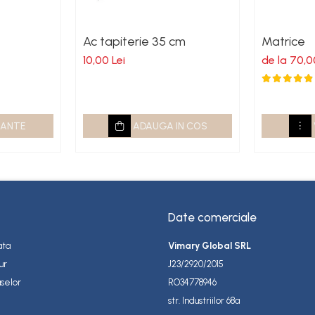
Ac tapiterie 35 cm
Matrice
10,00 Lei
de la 70,0
IANTE
ADAUGA IN COS
Date comerciale
ata
Vimary Global SRL
ur
J23/2920/2015
selor
RO34778946
str. Industriilor 68a