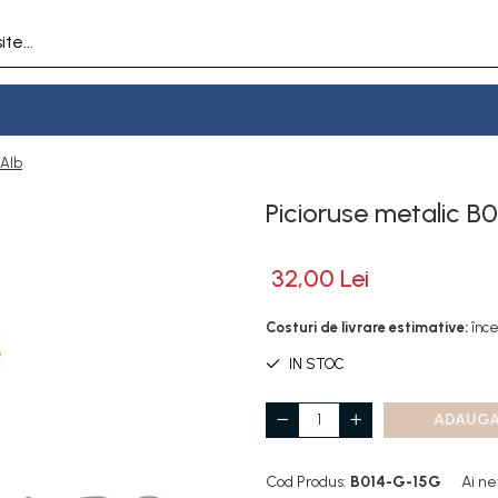
+Alb
Picioruse metalic B
32,00 Lei
Costuri de livrare estimative:
înce
IN STOC
ADAUGA
Cod Produs:
B014-G-15G
Ai ne