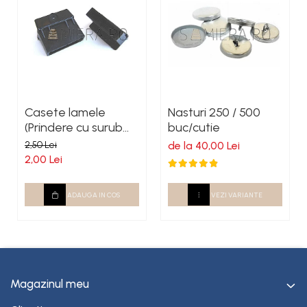
Casete lamele
Nasturi 250 / 500
(Prindere cu surub
buc/cutie
autoforant)
2,50 Lei
de la 40,00 Lei
2,00 Lei
ADAUGA IN COS
VEZI VARIANTE
Magazinul meu