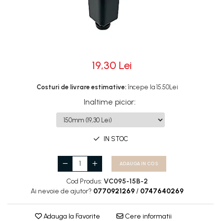
Rotile
Rotile Cauciucate
Rotile Necauciucate
Altele
19,30 Lei
Costuri de livrare estimative:
începe la 15.50Lei
Inaltime picior
:
IN STOC
ADAUGA IN COS
Cod Produs:
VC095-15B-2
Ai nevoie de ajutor?
0770921269
/
0747640269
Adauga la Favorite
Cere informatii