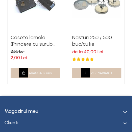
Casete lamele
Nasturi 250 / 500
(Prindere cu surub
buc/cutie
autoforant)
2,50 Lei
de la 40,00 Lei
2,00 Lei
ADAUGA IN COS
VEZI VARIANTE
Magazinul meu
Clienti