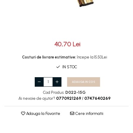
Rotile
Rotile Cauciucate
Rotile Necauciucate
Altele
40,70 Lei
Costuri de livrare estimative:
începe la 15.50Lei
IN STOC
ADAUGA IN COS
Cod Produs:
D022-15G
Ai nevoie de ajutor?
0770921269
/
0747640269
Adauga la Favorite
Cere informatii