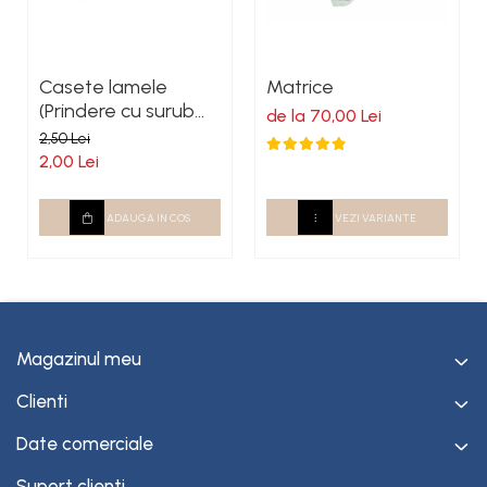
Casete lamele
Matrice
(Prindere cu surub
de la 70,00 Lei
autoforant)
2,50 Lei
2,00 Lei
ADAUGA IN COS
VEZI VARIANTE
Magazinul meu
Clienti
Date comerciale
Suport clienti