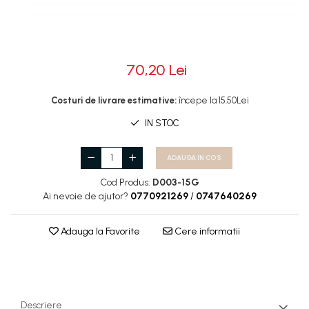
Rotile
Rotile Cauciucate
Rotile Necauciucate
70,20 Lei
Altele
Costuri de livrare estimative:
începe la 15.50Lei
IN STOC
ADAUGA IN COS
Cod Produs:
D003-15G
Ai nevoie de ajutor?
0770921269
/
0747640269
Adauga la Favorite
Cere informatii
Descriere