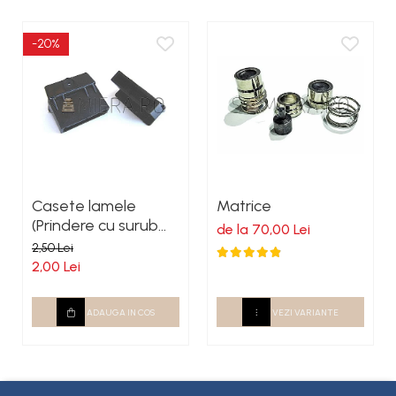
-20%
Casete lamele
Matrice
(Prindere cu surub
de la 70,00 Lei
autoforant)
2,50 Lei
2,00 Lei
ADAUGA IN COS
VEZI VARIANTE