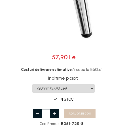
Rotile
Rotile Cauciucate
Rotile Necauciucate
Altele
57,90 Lei
Costuri de livrare estimative:
începe la 15.50Lei
Inaltime picior
:
IN STOC
ADAUGA IN COS
Cod Produs:
B051-72S-8