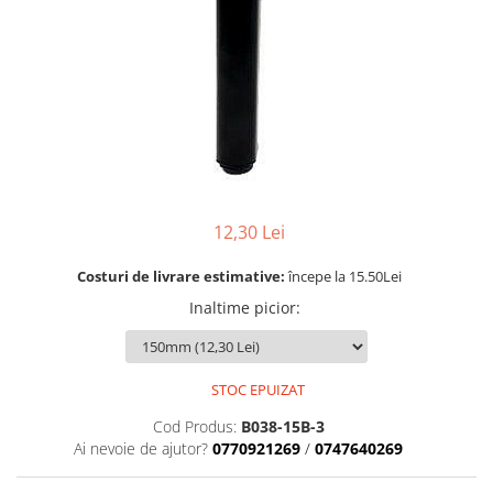
Rotile
Rotile Cauciucate
Rotile Necauciucate
Altele
12,30 Lei
Costuri de livrare estimative:
începe la 15.50Lei
Inaltime picior
:
STOC EPUIZAT
Cod Produs:
B038-15B-3
Ai nevoie de ajutor?
0770921269
/
0747640269