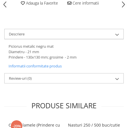
Adauga la Favorite
Cere informatii
Descriere
Piciorus metalic negru mat
Diametru - 21 mm
Prindere - 130x130 mm; grosime - 2 mm
Informatii conformitate produs
Review-uri
(0)
PRODUSE SIMILARE
Casete lamele (Prindere cu
Nasturi 250 / 500 buc/cutie
-20%