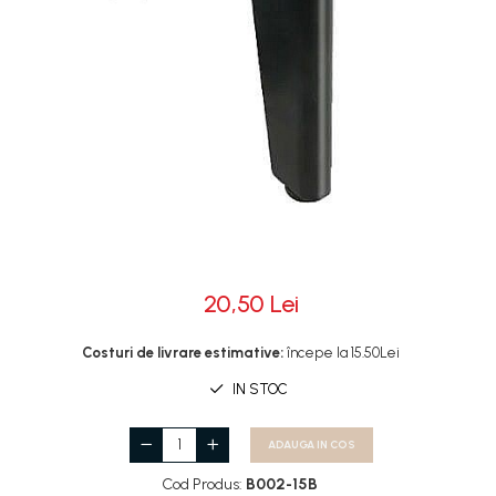
Rotile
Rotile Cauciucate
Rotile Necauciucate
Altele
20,50 Lei
Costuri de livrare estimative:
începe la 15.50Lei
IN STOC
ADAUGA IN COS
Cod Produs:
B002-15B