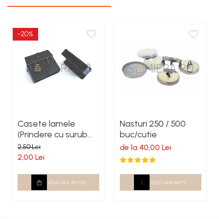
-20%
Casete lamele
Nasturi 250 / 500
(Prindere cu surub
buc/cutie
autoforant)
2,50 Lei
de la 40,00 Lei
2,00 Lei
ADAUGA IN COS
VEZI VARIANTE