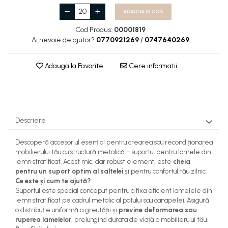
ADAUGA IN COS
Cod Produs:
00001819
Ai nevoie de ajutor?
0770921269
/
0747640269
Adauga la Favorite
Cere informatii
Descriere
Descoperă accesoriul esențial pentru crearea sau recondiționarea
mobilierului tău cu structură metalică – suportul pentru lamele din
lemn stratificat. Acest mic, dar robust element, este
cheia
pentru un suport optim al saltelei
și pentru confortul tău zilnic.
Ce este și cum te ajută?
Suportul este special conceput pentru a fixa eficient lamelele din
lemn stratificat pe cadrul metalic al patului sau canapelei. Asigură
o distribuție uniformă a greutății și
previne deformarea sau
ruperea lamelelor
, prelungind durata de viață a mobilierului tău.