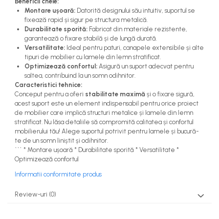
Beneficii cheie:
Montare ușoară:
Datorită designului său intuitiv, suportul se
fixează rapid și sigur pe structura metalică.
Durabilitate sporită:
Fabricat din materiale rezistente,
garantează o fixare stabilă și de lungă durată.
Versatilitate:
Ideal pentru paturi, canapele extensibile și alte
tipuri de mobilier cu lamele din lemn stratificat.
Optimizează confortul:
Asigură un suport adecvat pentru
saltea, contribuind la un somn odihnitor.
Caracteristici tehnice:
Conceput pentru a oferi
stabilitate maximă
și o fixare sigură,
acest suport este un element indispensabil pentru orice proiect
de mobilier care implică structuri metalice și lamele din lemn
stratificat. Nu lăsa detaliile să compromită calitatea și confortul
mobilierului tău! Alege suportul potrivit pentru lamele și bucură-
te de un somn liniștit și odihnitor.
``` * Montare ușoară * Durabilitate sporită * Versatilitate *
Optimizează confortul
Informatii conformitate produs
Review-uri
(0)