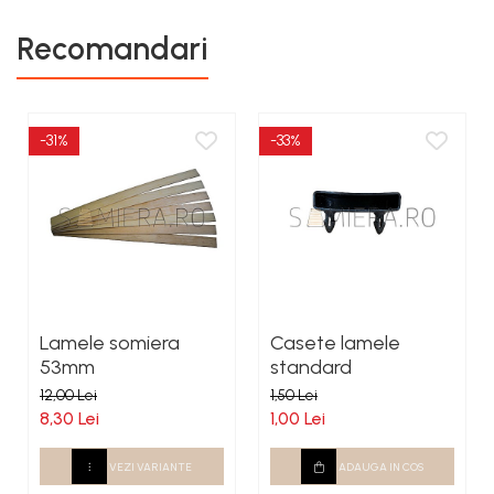
Recomandari
-31%
-33%
Lamele somiera
Casete lamele
53mm
standard
12,00 Lei
1,50 Lei
8,30 Lei
1,00 Lei
VEZI VARIANTE
ADAUGA IN COS