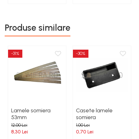
Produse similare
-31%
-30%
Lamele somiera
Casete lamele
53mm
somiera
12,00 Lei
1,00 Lei
8,30 Lei
0,70 Lei