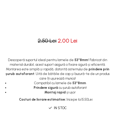
Rotile
Rotile Cauciucate
Rotile Necauciucate
Altele
2,50 Lei
2,00 Lei
Descoperă suportul ideal pentru lamele de
53*8mm
! Fabricat din
material durabil, acest suport asigură o fixare sigură și eficientă.
Montarea este simplă și rapidă, datorită sistemului de
prindere prin
șurub autoforant
. Uită de bătăile de cap și bucură-te de un produs
care îți ușurează munca!
Compatibil cu lamele de
53*8mm
Prindere sigură
cu șurub autoforant
Montaj rapid
și ușor
Costuri de livrare estimative:
începe la 15.50Lei
IN STOC