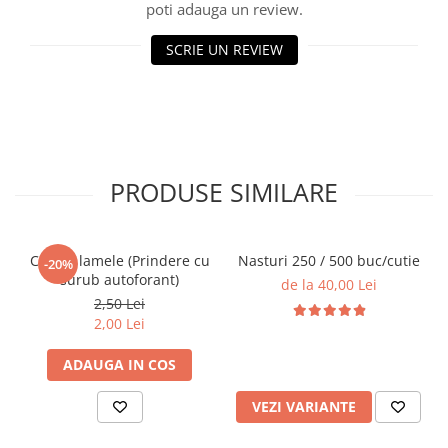
poti adauga un review.
Glisiere
Balamale
SCRIE UN REVIEW
Console
Pistoane
Alte Accesorii
Sisteme rabatare
PRODUSE SIMILARE
Mecanisme
Manere
Cuiere
Casete lamele (Prindere cu
Nasturi 250 / 500 buc/cutie
-20%
Unelte
surub autoforant)
de la 40,00 Lei
Unelte Pneumatice
2,50 Lei
2,00 Lei
Unelte de mana
Pistoale de vopsit
ADAUGA IN COS
Presa pentru nasturi
VEZI VARIANTE
Cuple rapide