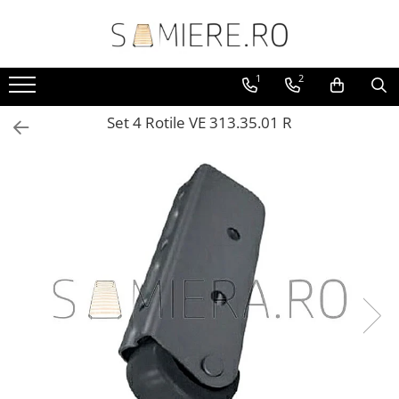
Toate Produsele
1
2
Somiere
Somiere Metalice Standard
Set 4 Rotile VE 313.35.01 R
Somiere Metalice Premium
Somiere Metalice LUX
Somiere Metalice Royal
Somiere Demontabile
Accesorii
Accesorii tapiterie
Arcuri sinusoidale / Clipsuri
Balamale / Conexiuni
Banda velcro
Brate lemn / Accesorii