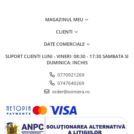
Capse Metalice
Capse Tapiterie Seria 80 (Tip 380)
Capse Tamplarie Seria 100 (Tip 14)
MAGAZINUL MEU
Capse Tip 92
CLIENTI
Articole ambalare
DATE COMERCIALE
Adezivi si benzi adezive
Compresoare
SUPORT CLIENTI
LUNI - VINERI: 08:30 - 17:30 SAMBATA SI
DUMINICA: INCHIS
0770921269
0747640269
order@somiera.ro