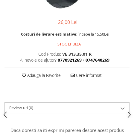
Chinga
Fermoar / Glisoare
26,00 Lei
Cuie decorative
Costuri de livrare estimative:
începe la 15.50Lei
Matrice, nasturi tapiterie
Nasturi
STOC EPUIZAT
Nasturi sticla
Cod Produs:
VE 313.35.01 R
Ai nevoie de ajutor?
0770921269
/
0747640269
Nasturi plastic
Picioare
Adauga la Favorite
Cere informatii
Rotile
Rotile Cauciucate
Rotile Necauciucate
Altele
Review-uri
(0)
Accesorii mobilier
Picioruse Mobila
Rotile Mobila
Daca doresti sa iti exprimi parerea despre acest produs