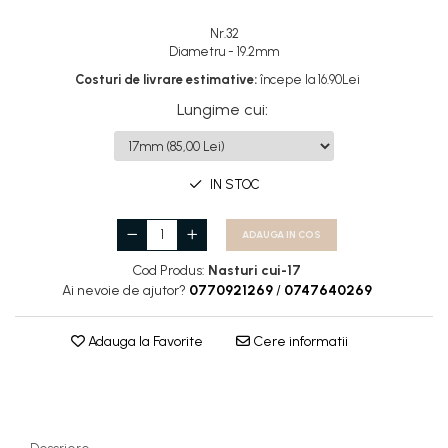
Rotile
Nr.32
Diametru - 19.2mm
Rotile Cauciucate
Costuri de livrare estimative:
începe la 16.90Lei
Rotile Necauciucate
Lungime cui
:
Altele
IN STOC
ADAUGA IN COS
Cod Produs:
Nasturi cui-17
Ai nevoie de ajutor?
0770921269
/
0747640269
Adauga la Favorite
Cere informatii