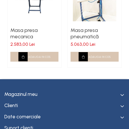
Masa presa
Masa presa
mecanica
pneumatică
2.583,00 Lei
5.063,00 Lei
ADAUGA IN COS
ADAUGA IN COS
Magazinul meu
Clienti
Date comerciale
Suport clienti