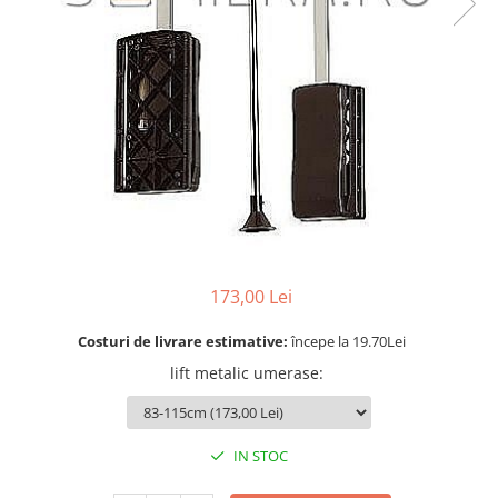
Rotile
Rotile Cauciucate
Rotile Necauciucate
Altele
173,00 Lei
Costuri de livrare estimative:
începe la 19.70Lei
lift metalic umerase
:
IN STOC