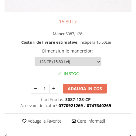
Rotile
Rotile Cauciucate
Rotile Necauciucate
15,80 Lei
Altele
Maner S087, 128.
Costuri de livrare estimative:
începe la 15.50Lei
Dimensiunile manerelor
:
IN STOC
ADAUGA IN COS
Cod Produs:
S087-128-CP
Ai nevoie de ajutor?
0770921269
/
0747640269
Adauga la Favorite
Cere informatii