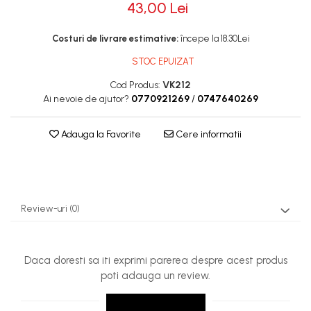
43,00 Lei
Rotile
Costuri de livrare estimative:
începe la 18.30Lei
Rotile Cauciucate
STOC EPUIZAT
Rotile Necauciucate
Altele
Cod Produs:
VK212
Ai nevoie de ajutor?
0770921269
/
0747640269
Adauga la Favorite
Cere informatii
Review-uri
(0)
Daca doresti sa iti exprimi parerea despre acest produs
poti adauga un review.
SCRIE UN REVIEW