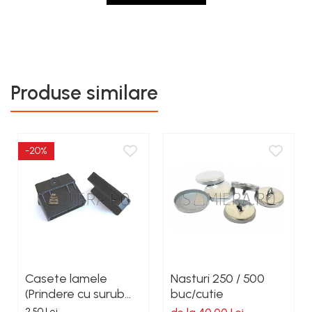
Produse similare
-20%
Casete lamele
Nasturi 250 / 500
(Prindere cu surub
buc/cutie
autoforant)
2,50 Lei