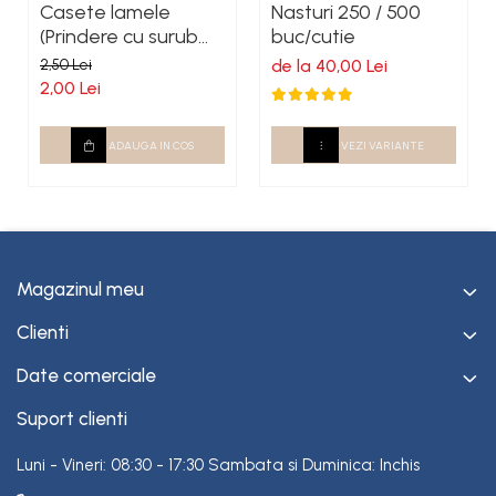
Casete lamele
Nasturi 250 / 500
(Prindere cu surub
buc/cutie
autoforant)
2,50 Lei
de la 40,00 Lei
2,00 Lei
ADAUGA IN COS
VEZI VARIANTE
Magazinul meu
Clienti
Date comerciale
Suport clienti
Luni - Vineri: 08:30 - 17:30 Sambata si Duminica: Inchis