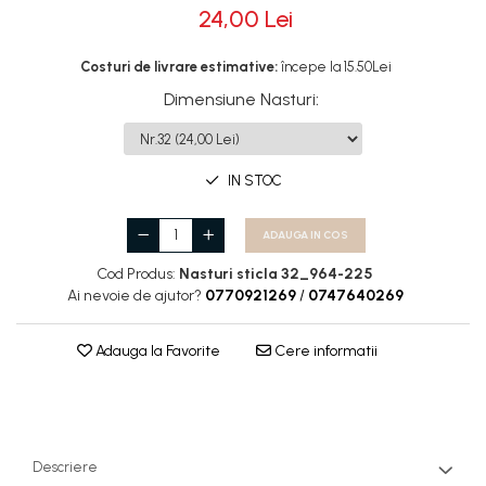
24,00 Lei
Rotile
Costuri de livrare estimative:
începe la 15.50Lei
Rotile Cauciucate
Rotile Necauciucate
Dimensiune Nasturi
:
Altele
IN STOC
ADAUGA IN COS
Cod Produs:
Nasturi sticla 32_964-225
Ai nevoie de ajutor?
0770921269
/
0747640269
Adauga la Favorite
Cere informatii
Descriere