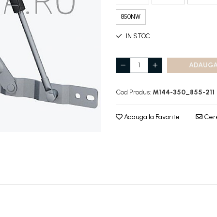
850NW
IN STOC
ADAUGA
Cod Produs:
M144-350_855-211
Adauga la Favorite
Cere