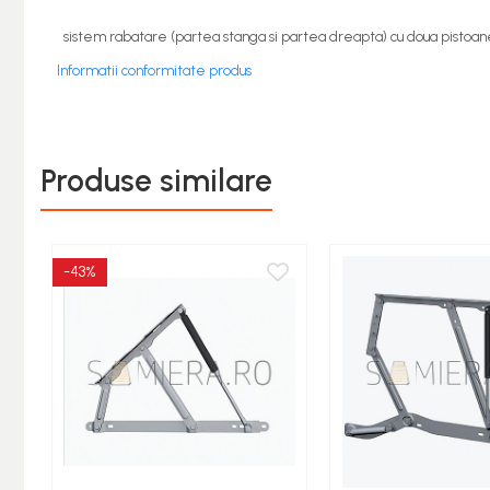
Rotile Mobila
sistem rabatare (partea stanga si partea dreapta) cu doua pistoane 
Glisiere
Informatii conformitate produs
Balamale
Console
Pistoane
Produse similare
Alte Accesorii
Sisteme rabatare
Mecanisme
-43%
Manere
Cuiere
Unelte
Unelte Pneumatice
Unelte de mana
Pistoale de vopsit