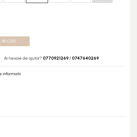
 IN COS
Ai nevoie de ajutor?
0770921269
/
0747640269
 informatii