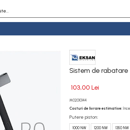
Sistem de rabatare 
103,00 Lei
M02010144
Costuri de livrare estimative:
înce
Putere piston
:
1000 NW
1200 NW
1350 NW