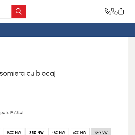
somiera cu blocaj
pe la 19.70Lei
1500 NW
350 NW
450 NW
600 NW
750 NW