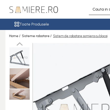
Toate Produsele
Toate Produsele
Somiere
Somiere Metalice Standard
Home /
Sisteme rabatare /
Sistem de rabatare somiera cu blocaj
Somiere Metalice Premium
Somiere Metalice LUX
Somiere Metalice Royal
Somiere Demontabile
Accesorii
Accesorii tapiterie
Arcuri sinusoidale / Clipsuri
Balamale / Conexiuni
Banda velcro