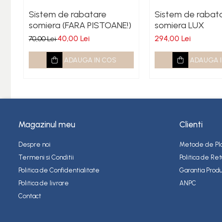
Presa pentru nasturi
Sistem de rabatare
Sistem de rabat
Cuple rapide
somiera (FARA PISTOANE!)
somiera LUX
Capse Metalice
40,00 Lei
294,00 Lei
70,00 Lei
Capse Tapiterie Seria 80 (Tip
380)
ADAUGA IN COS
ADAUGA I
Capse Tamplarie Seria 100 (Tip
14)
Capse Tip 92
Articole ambalare
Magazinul meu
Clienti
Adezivi si benzi adezive
Compresoare
Despre noi
Metode de Pl
Termeni si Conditii
Politica de Ret
Politica de Confidentialitate
Garantia Produ
Politica de livrare
ANPC
Contact