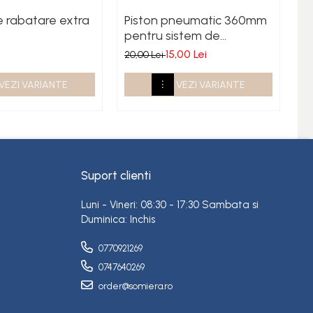
e rabatare extra
Piston pneumatic 360mm
S
pentru sistem de
c
rabatare somiera
15,00 Lei
36
20,00 Lei
VEZI VARIANTE
VEZI VARIANTE
Suport clienti
Luni - Vineri: 08:30 - 17:30 Sambata si
Duminica: Inchis
0770921269
0747640269
order@somiera.ro