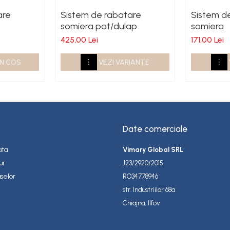
are
Sistem de rabatare
Sistem d
somiera pat/dulap
somiera
425,00 Lei
171,00 Lei
N COS
VEZI VARIANTE
Date comerciale
ata
Vimary Global SRL
ur
J23/2920/2015
selor
RO34778946
str. Industriilor 68a
Chiajna, Ilfov