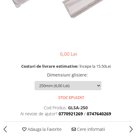
Rotile
Rotile Cauciucate
Rotile Necauciucate
Altele
6,00 Lei
Costuri de livrare estimative:
începe la 15.50Lei
Dimensiuni glisiere
:
STOC EPUIZAT
Cod Produs:
GLSA-250
Ai nevoie de ajutor?
0770921269
/
0747640269
Adauga la Favorite
Cere informatii