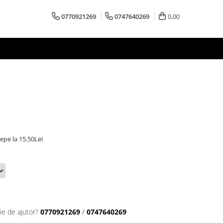
0770921269
0747640269
0,00
cepe la 15.50Lei
ie de ajutor?
0770921269
/
0747640269