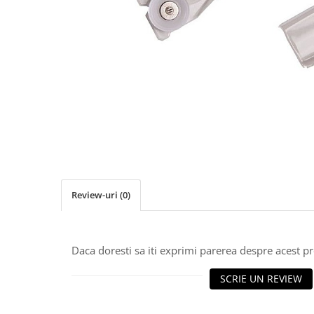
Chinga
Fermoar / Glisoare
Cuie decorative
Matrice, nasturi tapiterie
Nasturi
Nasturi sticla
Nasturi plastic
Picioare
Rotile
Review-uri
(0)
Rotile Cauciucate
Rotile Necauciucate
Altele
Daca doresti sa iti exprimi parerea despre acest 
Accesorii mobilier
SCRIE UN REVIEW
Picioruse Mobila
Rotile Mobila