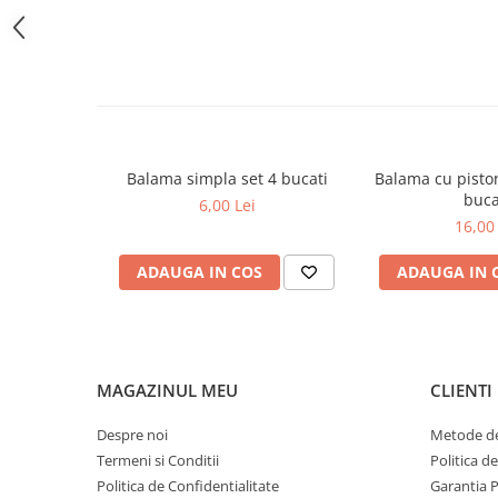
Glisiere
Balamale
Console
Pistoane
Alte Accesorii
Balama simpla set 4 bucati
Balama cu piston
Sisteme rabatare
buca
6,00 Lei
Mecanisme
16,00 
Manere
ADAUGA IN COS
ADAUGA IN 
Cuiere
Unelte
Unelte Pneumatice
Unelte de mana
MAGAZINUL MEU
CLIENTI
Pistoale de vopsit
Presa pentru nasturi
Despre noi
Metode de
Termeni si Conditii
Politica d
Cuple rapide
Politica de Confidentialitate
Garantia 