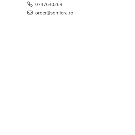
0747640269
order@somiera.ro