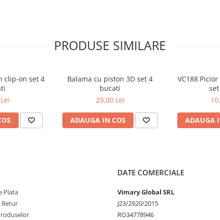
PRODUSE SIMILARE
 clip-on set 4
Balama cu piston 3D set 4
VC188 Picior
ti
bucati
set
Lei
29,00 Lei
10
COS
ADAUGA IN COS
ADAUGA I
DATE COMERCIALE
 Plata
Vimary Global SRL
e Retur
J23/2920/2015
Produselor
RO34778946