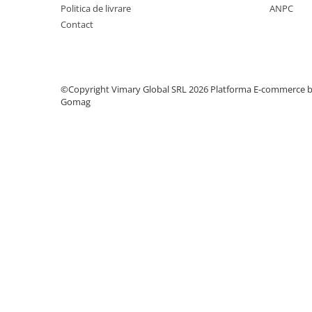
Capse Metalice
Politica de livrare
ANPC
Capse Tapiterie Seria 80 (Tip 380)
Contact
Capse Tamplarie Seria 100 (Tip 14)
Capse Tip 92
Articole ambalare
©Copyright Vimary Global SRL 2026
Platforma E-commerce 
Gomag
Adezivi si benzi adezive
Compresoare