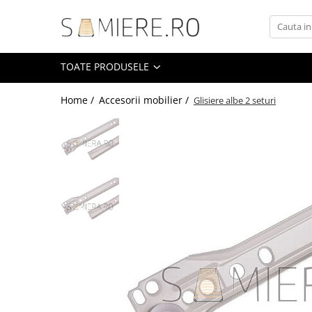
Toate Produsele
TOATE PRODUSELE
Somiere
Somiere Metalice Standard
Home /
Accesorii mobilier /
Glisiere albe 2 seturi
Somiere Metalice Premium
Somiere Metalice LUX
Somiere Metalice Royal
Somiere Demontabile
Accesorii
Accesorii tapiterie
Arcuri sinusoidale / Clipsuri
Balamale / Conexiuni
Banda velcro
Brate lemn / Accesorii